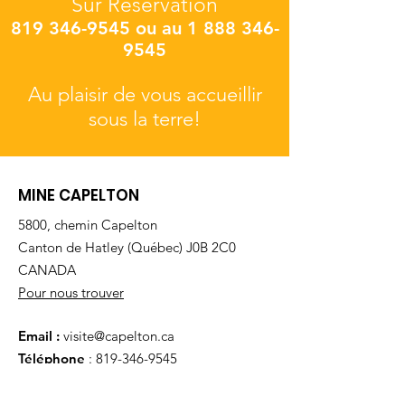
Sur Réservation
819 346-9545
ou au
1 888 346-
9545
Au plaisir de vous accueillir
sous la terre!
MINE CAPELTON
5800, chemin Capelton
Canton de Hatley (Québec) J0B 2C0
CANADA
Pour nous trouver
Email :
visite@capelton.ca
Téléphone
:
819-346-9545
Appel sans frais :
1-888-346-9545