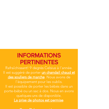
INFORMATIONS
PERTINENTES
Rafraîchissant! 9 degrés Celsius à l’année.
Il est suggéré de porter
un chandail chaud et
des souliers de marche
. Nous avons de
l’équipement pour les oublis.
Il est possible de porter les bébés dans un
porte-bébé ou un sac à dos. Nous en avons
quelques-uns de disponible.
La prise de photos est permise
.